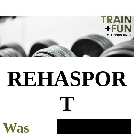
REHASPOR
T
Was